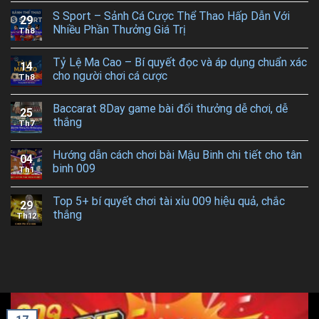
S Sport – Sảnh Cá Cược Thể Thao Hấp Dẫn Với
29
Nhiều Phần Thưởng Giá Trị
Th8
Tỷ Lệ Ma Cao – Bí quyết đọc và áp dụng chuẩn xác
14
cho người chơi cá cược
Th8
Baccarat 8Day game bài đổi thưởng dễ chơi, dễ
25
thắng
Th7
Hướng dẫn cách chơi bài Mậu Binh chi tiết cho tân
04
binh 009
Th1
Top 5+ bí quyết chơi tài xỉu 009 hiệu quả, chắc
29
thắng
Th12