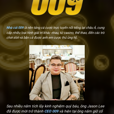
Nhà cái 009
là nền tảng cá cược trực tuyến nổi tiếng tại châu Á, cung
cấp nhiều loại hình giải trí khác nhau, từ casino, thể thao, đến các trò
chơi slot và bắn cá được anh em cược thủ ủng hộ.
Sau nhiều năm tích lũy kinh nghiệm quý báu, ông Jason Lee
đã được mời trở thành
CEO 009
và hiện tại ông nắm giữ cổ