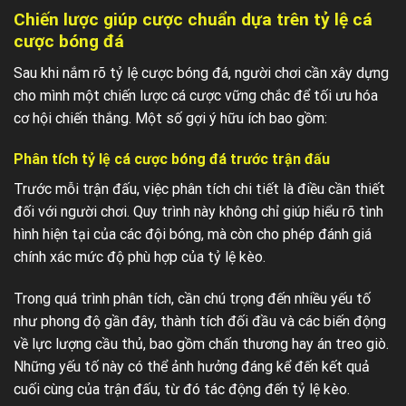
Chiến lược giúp cược chuẩn dựa trên tỷ lệ cá
cược bóng đá
Sau khi nắm rõ tỷ lệ cược bóng đá, người chơi cần xây dựng
cho mình một chiến lược cá cược vững chắc để tối ưu hóa
cơ hội chiến thắng. Một số gợi ý hữu ích bao gồm:
Phân tích tỷ lệ cá cược bóng đá trước trận đấu
Trước mỗi trận đấu, việc phân tích chi tiết là điều cần thiết
đối với người chơi. Quy trình này không chỉ giúp hiểu rõ tình
hình hiện tại của các đội bóng, mà còn cho phép đánh giá
chính xác mức độ phù hợp của tỷ lệ kèo.
Trong quá trình phân tích, cần chú trọng đến nhiều yếu tố
như phong độ gần đây, thành tích đối đầu và các biến động
về lực lượng cầu thủ, bao gồm chấn thương hay án treo giò.
Những yếu tố này có thể ảnh hưởng đáng kể đến kết quả
cuối cùng của trận đấu, từ đó tác động đến tỷ lệ kèo.