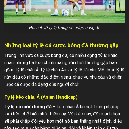
Đôi nét về tỷ lệ trong cá cược bóng đá
Những loại tỷ lệ cá cược bóng đá thường gặp
Trong lĩnh vực cá cược bóng đá, có nhiều dạng tỷ lệ khác
nhau, nhưng ba loại chính mà người chơi thường gặp bao
gồm: tỷ lệ châu Á, tỷ lệ châu Âu và tỷ lệ tài xỉu. Mỗi loại tỷ lệ
này đều có những đặc điểm riêng, phục vụ nhu cầu và chiến
lược cá cược đa dạng của người chơi:
Tỷ lệ kèo châu Á (Asian Handicap)
Tỷ lệ cá cược bóng đá
– kèo châu Á là một trong những
loại kèo phổ biến nhất hiện nay. Với kèo này, đội mạnh hơn
sẽ phải chấp đội yếu hơn một số bàn thắng nhất định, điều
này tạo ra sự cân bằng giữa hai đội và khiến trận đấu trở