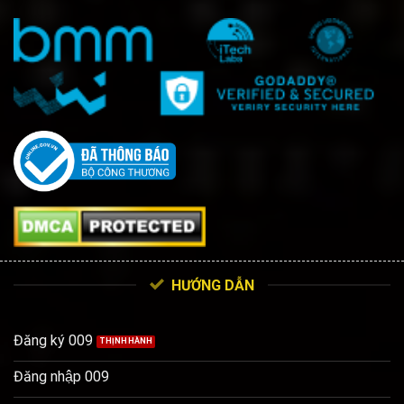
HƯỚNG DẪN
Đăng ký 009
Đăng nhập 009