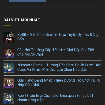
BÀI VIẾT MỚI NHẤT
Xo88 – Sân Chơi Giải Trí Trực Tuyến Uy Tín, Đẳng
15
Cấp
Th9
Câu Hỏi Thường Gặp 12bet – Giải Đáp Chi Tiết
15
Cho Người Chơi
Th9
Numbers Game – Hướng Dẫn Chơi, Chiến Lược Đặt
14
Cược Và Khám Phá Các Lựa Chọn Hấp Dẫn
Th9
Quà Tặng Đăng Nhập Thiên Đường Trò Chơi TDTC
13
Hấp Dẫn Nhất
Th9
Kèo tài xỉu là gì Cách chơi hiệu quả và mẹo bắt
29
chuẩn từng trận
Th8