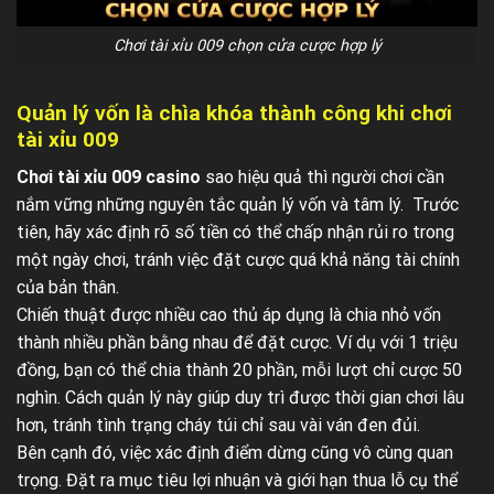
Chơi tài xỉu 009 chọn cửa cược hợp lý
Quản lý vốn là chìa khóa thành công khi chơi
tài xỉu 009
Chơi tài xỉu 009 casino
sao hiệu quả thì người chơi cần
nắm vững những nguyên tắc quản lý vốn và tâm lý. Trước
tiên, hãy xác định rõ số tiền có thể chấp nhận rủi ro trong
một ngày chơi, tránh việc đặt cược quá khả năng tài chính
của bản thân.
Chiến thuật được nhiều cao thủ áp dụng là chia nhỏ vốn
thành nhiều phần bằng nhau để đặt cược. Ví dụ với 1 triệu
đồng, bạn có thể chia thành 20 phần, mỗi lượt chỉ cược 50
nghìn. Cách quản lý này giúp duy trì được thời gian chơi lâu
hơn, tránh tình trạng cháy túi chỉ sau vài ván đen đủi.
Bên cạnh đó, việc xác định điểm dừng cũng vô cùng quan
trọng. Đặt ra mục tiêu lợi nhuận và giới hạn thua lỗ cụ thể