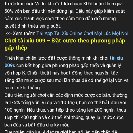
trước khi chơi. Ví dụ, khi đạt lợi nhuận 30% hoặc thua quá
50% vốn ban đầu thì nên dừng lại. Điều này giúp kiểm soát
cảm xúc, tránh việc chơi theo cảm tính dẫn đến những
quyết định thiếu sáng suốt.
>>> Xem thẻm:
Tải App Tài Xỉu Online Chơi Mọi Lúc Mọi Nơi
Chơi tài xỉu 009 – Đặt cược theo phương pháp
gấp thếp
Triển khai chiến lược đặt cược thông minh khi chơi
tài xỉu
009s
cần kết hợp giữa phương pháp gấp thếp và quản lý
vốn hợp lý. Chiến thuật này hoạt động theo nguyên tắc
tăng dần mức cược sau mỗi lần thua để có thể gỡ lại vốn và
sinh lời khi thắng.
Đầu tiên, người chơi cần xác định mức cược cơ bản, thường
là 1-5% tổng vốn. Ví dụ với 10 triệu, bạn có thể bắt đầu với
100 nghìn. Nếu thua, ván tiếp theo tăng lên 200 nghìn, thua
tiếp thì 400 nghìn và cứ thế. Khi thắng, quay lại mức cược
ban đầu và bắt đầu chu kỳ mới.
Tuy nhiên, cần lưu ý đặt ra giới hạn số lần gấp thếp để