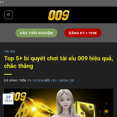
Chuyển
"
"
đến
nội
dung
VÀO TRẢI NGHIỆM
ĐĂNG KÝ +199K
TÀI XỈU
Top 5+ bí quyết chơi tài xỉu 009 hiệu quả,
chắc thắng
ĐÃ ĐĂNG TRÊN
29/12/2024
BỞI
CEO JASON LEE
29
Th12