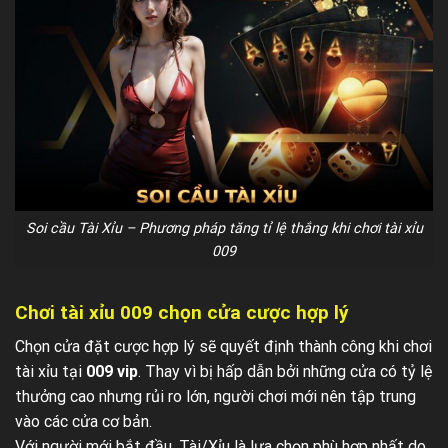
Soi cầu Tài Xỉu – Phương pháp tăng tỉ lệ thắng khi chơi tài xỉu
009
Chơi tài xỉu 009 chọn cửa cược hợp lý
Chọn cửa đặt cược hợp lý sẽ quyết định thành công khi chơi
tài xỉu tại
009 vip
. Thay vì bị hấp dẫn bởi những cửa có tỷ lệ
thưởng cao nhưng rủi ro lớn, người chơi mới nên tập trung
vào các cửa cơ bản.
Với người mới bắt đầu, Tài/Xỉu là lựa chọn phù hợp nhất do