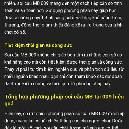
nhiên, soi cầu MB 009 mang đến một cách tiếp cận có tính
toán và an toàn hơn. Sử dụng phương pháp này giúp bạn
đưa ra những quyết định sáng suốt và tăng khả năng trúng
thưởng, đồng thời giảm thiểu đáng kể rủi ro trong quá trình
chơi xổ số.
Tiết kiệm thời gian và công sức
Soi cầu MB 009 không chỉ giúp bạn tìm ra những con số có
khả năng cao mà còn tiết kiệm được thời gian và công sức.
Thay vì phải tự tìm kiếm, nghiên cứu và phân tích dữ liệu từ
nhiều nguồn khác nhau, bạn chỉ cần tham khảo các dự đoán
đã được kiểm chứng và hiệu quả từ phương pháp này.
Tổng hợp phương pháp soi cầu MB tại 009 hiệu
quả
Hiện nay, có rất nhiều phương pháp soi cầu MB 009 được áp
dụng, mang lại cơ hội chiến thắng cao cho người chơi. Dưới
đây là một số cách soi cầu chất lượng mà anh em có thể