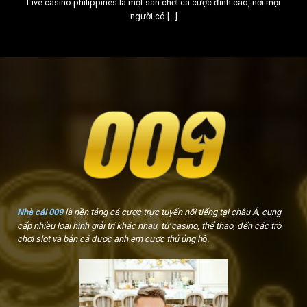
i
Đánh bài online là một hình thức giải trí được người chơi sử dụng 
[...]
Nhà cái 009
là nền tảng cá cược trực tuyến nổi tiếng tại châu Á, cung
cấp nhiều loại hình giải trí khác nhau, từ casino, thể thao, đến các trò
chơi slot và bắn cá được anh em cược thủ ủng hộ.