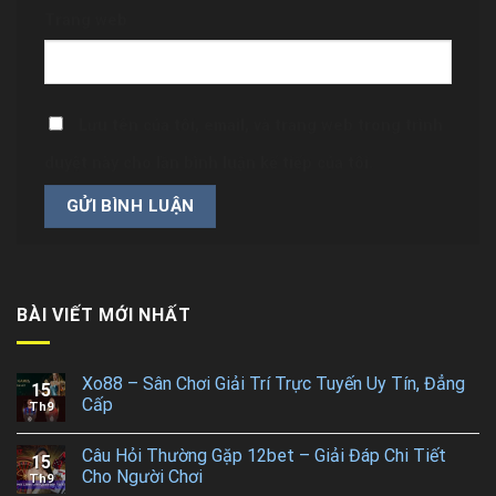
Trang web
Lưu tên của tôi, email, và trang web trong trình
duyệt này cho lần bình luận kế tiếp của tôi.
BÀI VIẾT MỚI NHẤT
Xo88 – Sân Chơi Giải Trí Trực Tuyến Uy Tín, Đẳng
15
Cấp
Th9
Câu Hỏi Thường Gặp 12bet – Giải Đáp Chi Tiết
15
Cho Người Chơi
Th9