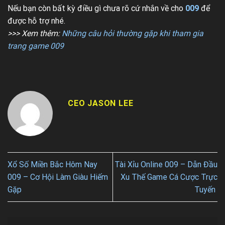
Nếu bạn còn bất kỳ điều gì chưa rõ cứ nhắn về cho
009
để
được hỗ trợ nhé.
>>> Xem thêm:
Những câu hỏi thường gặp khi tham gia
trang game 009
CEO JASON LEE
Xổ Số Miền Bắc Hôm Nay
Tài Xỉu Online 009 – Dẫn Đầu
009 – Cơ Hội Làm Giàu Hiếm
Xu Thế Game Cá Cược Trực
Gặp
Tuyến