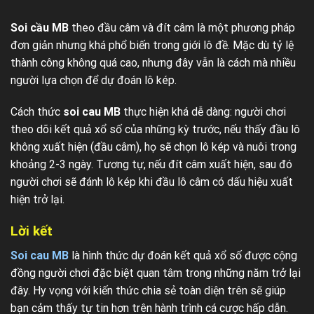
Soi cầu MB
theo đầu câm và đít câm là một phương pháp
đơn giản nhưng khá phổ biến trong giới lô đề. Mặc dù tỷ lệ
thành công không quá cao, nhưng đây vẫn là cách mà nhiều
người lựa chọn để dự đoán lô kép.
Cách thức
soi cau MB
thực hiện khá dễ dàng: người chơi
theo dõi kết quả xổ số của những kỳ trước, nếu thấy đầu lô
không xuất hiện (đầu câm), họ sẽ chọn lô kép và nuôi trong
khoảng 2-3 ngày. Tương tự, nếu đít câm xuất hiện, sau đó
người chơi sẽ đánh lô kép khi đầu lô câm có dấu hiệu xuất
hiện trở lại.
Lời kết
Soi cau MB
là hình thức dự đoán kết quả xổ số được cộng
đồng người chơi đặc biệt quan tâm trong những năm trở lại
đây. Hy vọng với kiến thức chia sẻ toàn diện trên sẽ giúp
bạn cảm thấy tự tin hơn trên hành trình cá cược hấp dẫn.