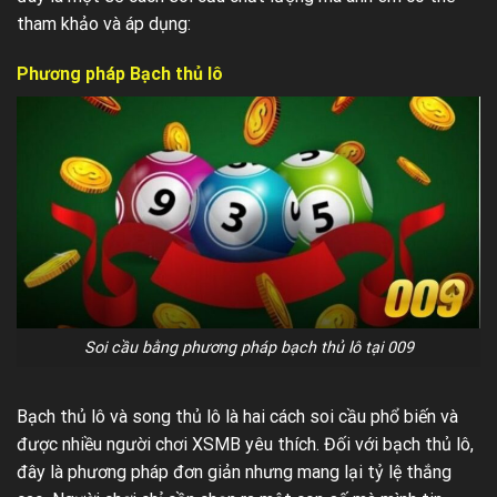
tham khảo và áp dụng:
Phương pháp Bạch thủ lô
Soi cầu bằng phương pháp bạch thủ lô tại 009
Bạch thủ lô và song thủ lô là hai cách soi cầu phổ biến và
được nhiều người chơi XSMB yêu thích. Đối với bạch thủ lô,
đây là phương pháp đơn giản nhưng mang lại tỷ lệ thắng