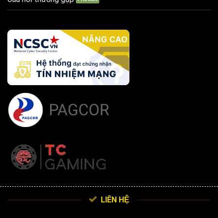
LIÊN HỆ