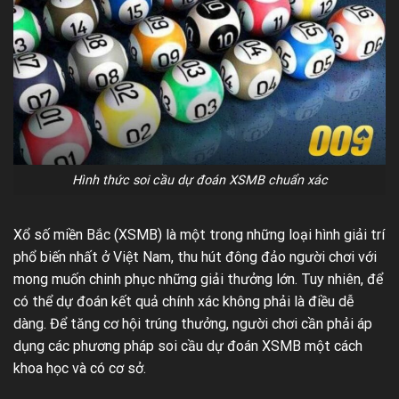
Hình thức soi cầu dự đoán XSMB chuẩn xác
Xổ số miền Bắc (XSMB) là một trong những loại hình giải trí
phổ biến nhất ở Việt Nam, thu hút đông đảo người chơi với
mong muốn chinh phục những giải thưởng lớn. Tuy nhiên, để
có thể dự đoán kết quả chính xác không phải là điều dễ
dàng. Để tăng cơ hội trúng thưởng, người chơi cần phải áp
dụng các phương pháp soi cầu dự đoán XSMB một cách
khoa học và có cơ sở.