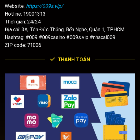
Website:
https://009s.vip/
Hotline: 19001313
Thời gian: 24/24
Địa chỉ: 3A, Tôn Đức Thắng, Bến Nghé, Quận 1, TP.HCM
Hashtag: #009 #009casino #009s.vip #nhacai009
ZIP code: 71006
THANH TOÁN