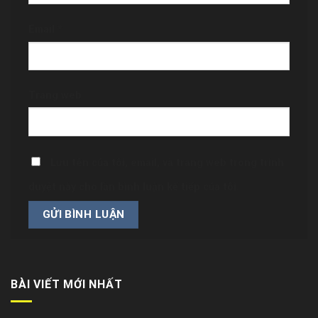
Email
*
Trang web
Lưu tên của tôi, email, và trang web trong trình
duyệt này cho lần bình luận kế tiếp của tôi.
BÀI VIẾT MỚI NHẤT