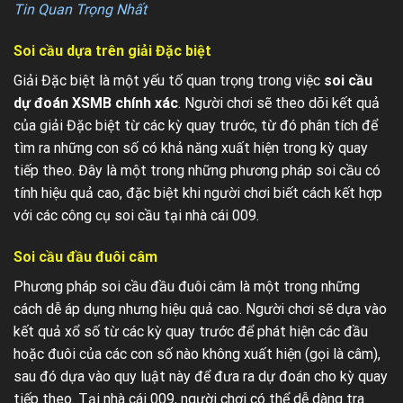
Tin Quan Trọng Nhất
Soi cầu dựa trên giải Đặc biệt
Giải Đặc biệt là một yếu tố quan trọng trong việc
soi cầu
dự đoán XSMB chính xác
. Người chơi sẽ theo dõi kết quả
của giải Đặc biệt từ các kỳ quay trước, từ đó phân tích để
tìm ra những con số có khả năng xuất hiện trong kỳ quay
tiếp theo. Đây là một trong những phương pháp soi cầu có
tính hiệu quả cao, đặc biệt khi người chơi biết cách kết hợp
với các công cụ soi cầu tại nhà cái 009.
Soi cầu đầu đuôi câm
Phương pháp soi cầu đầu đuôi câm là một trong những
cách dễ áp dụng nhưng hiệu quả cao. Người chơi sẽ dựa vào
kết quả xổ số từ các kỳ quay trước để phát hiện các đầu
hoặc đuôi của các con số nào không xuất hiện (gọi là câm),
sau đó dựa vào quy luật này để đưa ra dự đoán cho kỳ quay
tiếp theo. Tại nhà cái 009, người chơi có thể dễ dàng tra