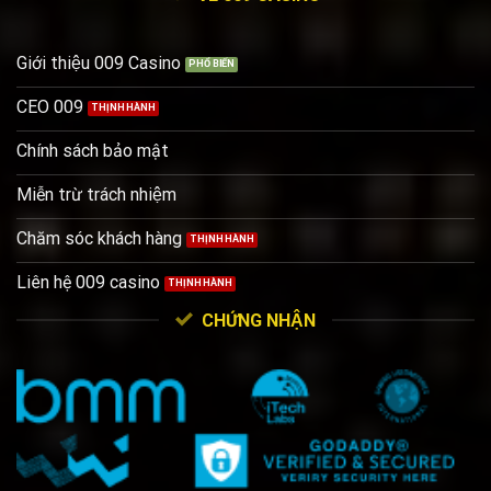
Giới thiệu 009 Casino
CEO 009
Chính sách bảo mật
Miễn trừ trách nhiệm
Chăm sóc khách hàng
Liên hệ 009 casino
CHỨNG NHẬN