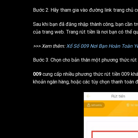
Bước 2: Hãy tham gia vào đường link trang chủ c
Sau khi bạn đã đăng nhập thành công, bạn cần tr
của trang web. Trang rút tiền là nơi bạn có thể qu
>>> Xem thêm:
Xổ Số 009 Nơi Bạn Hoàn Toàn Y
Bước 3: Chọn cho bản thân một phương thức rút 
009
cung cấp nhiều phương thức rút tiền 009 khá
khoản ngân hàng, hoặc các tùy chọn thanh toán đi