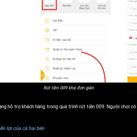
Rút tiền 009 khá đơn giản
ng hỗ trợ khách hàng trong quá trình rút tiền 009. Người chơi có
ền lợi của cả hai bên