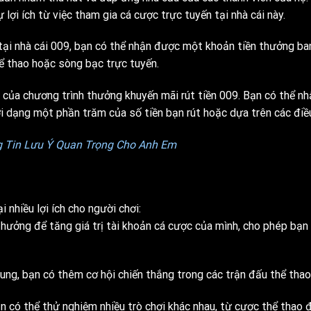
ợi ích từ việc tham gia cá cược trực tuyến tại nhà cái này.
tại nhà cái 009, bạn có thể nhận được một khoản tiền thưởng ba
hể thao hoặc sòng bạc trực tuyến.
 của chương trình thưởng khuyến mãi rút tiền 009. Bạn có thể nh
 dạng một phần trăm của số tiền bạn rút hoặc dựa trên các điều 
 Tin Lưu Ý Quan Trọng Cho Anh Em
 nhiều lợi ích cho người chơi:
 thưởng để tăng giá trị tài khoản cá cược của mình, cho phép bạn 
ung, bạn có thêm cơ hội chiến thắng trong các trận đấu thể thao
ạn có thể thử nghiệm nhiều trò chơi khác nhau, từ cược thể thao 