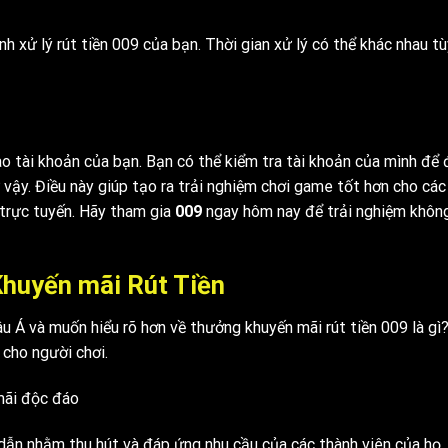
ành xử lý rút tiền 009 của bạn. Thời gian xử lý có thể khác nhau
vào tài khoản của bạn. Bạn có thể kiểm tra tài khoản của mình đ
hư vậy. Điều này giúp tạo ra trải nghiệm chơi game tốt hơn cho cá
í trực tuyến. Hãy tham gia
009
ngay hôm nay để trải nghiệm không g
Khuyến mãi Rút Tiền
âu Á và muốn hiểu rõ hơn về thưởng khuyến mãi rút tiền 009 là gì?
cho người chơi.
mãi độc đáo
dẫn nhằm thu hút và đáp ứng nhu cầu của các thành viên của họ. 