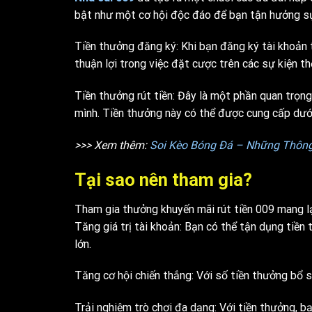
bật như một cơ hội độc đáo để bạn tận hưởng sự l
Tiền thưởng đăng ký: Khi bạn đăng ký tài khoản 
thuận lợi trong việc đặt cược trên các sự kiện t
Tiền thưởng rút tiền: Đây là một phần quan trọng
mình. Tiền thưởng này có thể được cung cấp dưới
>>> Xem thêm:
Soi Kèo Bóng Đá – Những Thông
Tại sao nên tham gia?
Tham gia thưởng khuyến mãi rút tiền 009 mang lại
Tăng giá trị tài khoản: Bạn có thể tận dụng tiền
lớn.
Tăng cơ hội chiến thắng: Với số tiền thưởng bổ s
Trải nghiệm trò chơi đa dạng: Với tiền thưởng, b