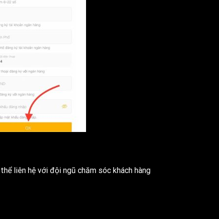
 thể liên hệ với đội ngũ chăm sóc khách hàng