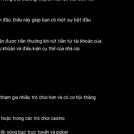
n đầu. Điều này giúp bạn có một sự bắt đầu
ận được tiền thưởng khi rút tiền từ tài khoản của
khoản và điều kiện cụ thể của nhà cái.
tham gia nhiều trò chơi hơn và có cơ hội thắng
 hoặc trong các trò chơi casino.
đến sòng bạc trực tuyến và poker.