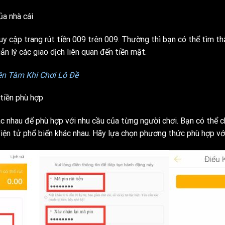
ủa nhà cái
uy cập trang rút tiền 009 trên 009. Thường thì bạn có thể tìm t
ản lý các giao dịch liên quan đến tiền mặt.
ên Tâm Khi Chơi Lô Đề
tiền phù hợp
c nhau để phù hợp với nhu cầu của từng người chơi. Bạn có thể c
ện tử phổ biến khác nhau. Hãy lựa chọn phương thức phù hợp với 