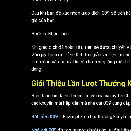
Sau khi bạn đã xác nhận giao dịch, 009 sẽ tiến h
gia của bạn.
Bước 6: Nhận Tiền
Khi giao dịch đã hoàn tất, tiền sẽ được chuyển 
Với quy trình rút tiền 009 đơn giản và tiện lợi n
tin tưởng vào sự uy tín của họ trong làng giải tr
dàng.
Giới Thiệu Lần Lượt Thưởng 
Bạn đang tìm kiếm thông tin về nhà cái uy tín Ch
các khuyến mãi hấp dẫn mà nhà cái 009 cung cấp 
Rút tiền 009
– Khám phá cơ hội thưởng khuyến 
Nhà cái 009
đã tạo ra một chuỗi các ưu đãi hấp 