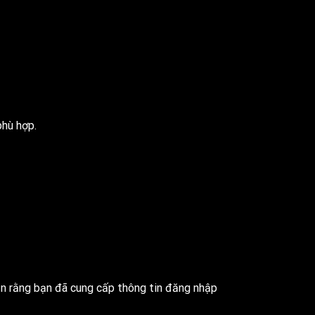
phù hợp.
hắn rằng bạn đã cung cấp thông tin đăng nhập