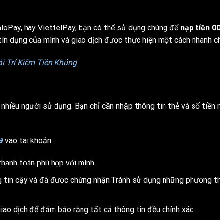
aloPay, hay ViettelPay, bạn có thể sử dụng chúng để
nạp tiền 00
 tín dụng của mình và giao dịch được thực hiện một cách nhanh c
i Trí Kiếm Tiền Khủng
nhiều người sử dụng. Bạn chỉ cần nhập thông tin thẻ và số tiền 
9
vào tài khoản.
hanh toán phù hợp với mình.
g tin cậy và đã được chứng nhận.Tránh sử dụng những phương t
 giao dịch để đảm bảo rằng tất cả thông tin đều chính xác.