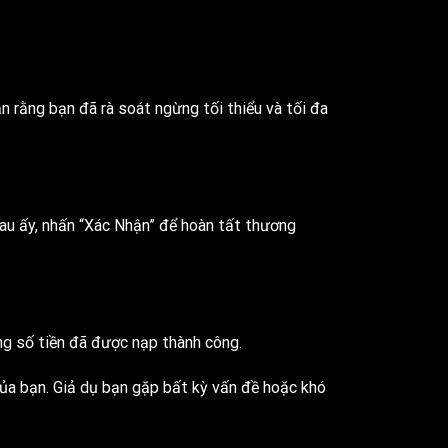
 rằng bạn đã rà soát ngừng tối thiểu và tối đa
Sau ấy, nhấn “Xác Nhận” để hoàn tất thương
ng số tiền đã được nạp thành công.
của bạn. Giả dụ bạn gặp bất kỳ vấn đề hoặc khó