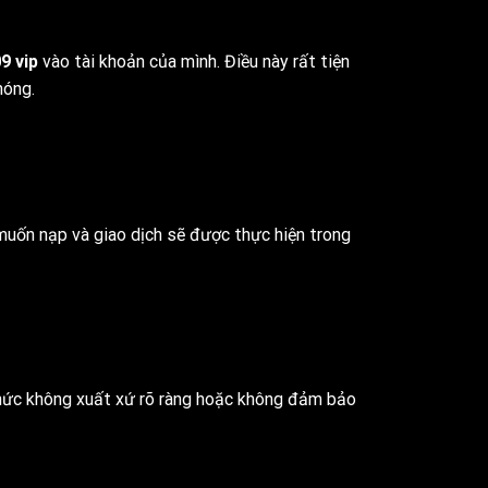
9 vip
vào tài khoản của mình. Điều này rất tiện
hóng.
muốn nạp và giao dịch sẽ được thực hiện trong
hức không xuất xứ rõ ràng hoặc không đảm bảo