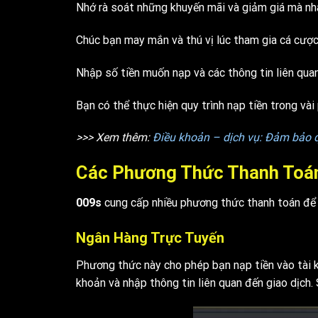
Nhớ rà soát những khuyến mãi và giảm giá mà nhà
Chúc bạn may mắn và thú vị lúc tham gia cá cược
Nhập số tiền muốn nạp và các thông tin liên quan
Bạn có thể thực hiện quy trình nạp tiền trong và
>>> Xem thêm:
Điều khoản – dịch vụ: Đảm bảo q
Các Phương Thức Thanh Toá
009s
cung cấp nhiều phương thức thanh toán để 
Ngân Hàng Trực Tuyến
Phương thức này cho phép bạn nạp tiền vào tài 
khoản và nhập thông tin liên quan đến giao dịch. 