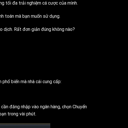
ng tối đa trải nghiệm cá cược của mình.
hanh toán mà bạn muốn sử dụng.
ao dịch. Rất đơn giản đúng không nào?
 phổ biến mà nhà cái cung cấp:
ỉ cần đăng nhập vào ngân hàng, chọn Chuyển
bạn trong vài phút.