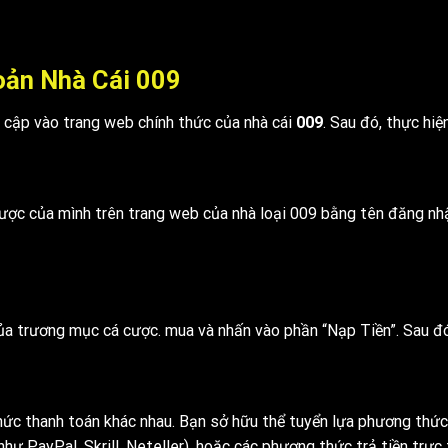
oản Nhà Cái 009
y cập vào trang web chính thức của nhà cái
009
. Sau đó, thực hi
cược của mình trên trang web của nhà loại 009 bằng tên đăng nh
của trương mục cá cược. mua và nhấn vào phần “Nạp Tiền”. Sau đ
c thanh toán khác nhau. Bạn sở hữu thể tuyển lựa phương thức 
hư PayPal, Skrill, Neteller), hoặc các phương thức trả tiền trực 