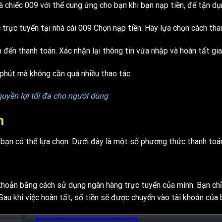
 chiếc 009 với thể cung ứng cho bạn khi bạn nạp tiền, để tận dụ
 trực tuyến tại nhà cái 009 Chọn nạp tiền. Hãy lựa chọn cách t
 đến thanh toán. Xác nhận lại thông tin vừa nhập và hoàn tất gi
i phút mà không cần quá nhiều thao tác.
uyền lợi tối đa cho người dùng
n
bạn có thể lựa chọn. Dưới đây là một số phương thức thanh toán
khoản bằng cách sử dụng ngân hàng trực tuyến của mình. Bạn ch
Sau khi việc hoàn tất, số tiền sẽ được chuyển vào tài khoản của 