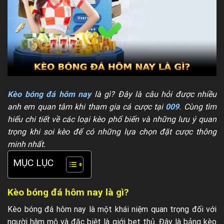
Kèo bóng đá hôm nay
là gì? Đây là câu hỏi được nhiều
anh em quan tâm khi tham gia cá cược tại
009
. Cùng tìm
hiểu chi tiết về các loại kèo phổ biến và những lưu ý quan
trọng khi soi kèo để có những lựa chọn đặt cược thông
minh nhất.
MỤC LỤC
Kèo bóng đá hôm nay là gì?
Kèo bóng đá hôm nay là một khái niệm quan trọng đối với
người hâm mộ và đặc biệt là giới bet thủ. Đây là bảng kèo