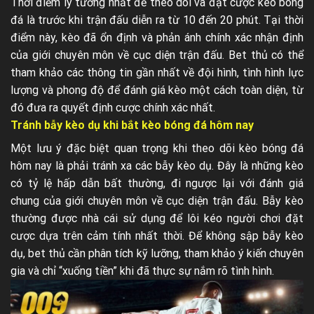
Thời điểm lý tưởng nhất để theo dõi và đặt cược kèo bóng
đá là trước khi trận đấu diễn ra từ 10 đến 20 phút. Tại thời
điểm này, kèo đã ổn định và phản ánh chính xác nhận định
của giới chuyên môn về cục diện trận đấu. Bet thủ có thể
tham khảo các thông tin gần nhất về đội hình, tình hình lực
lượng và phong độ để đánh giá kèo một cách toàn diện, từ
đó đưa ra quyết định cược chính xác nhất.
Tránh bẫy kèo dụ khi bắt kèo bóng đá hôm nay
Một lưu ý đặc biệt quan trọng khi theo dõi kèo bóng đá
hôm nay là phải tránh xa các bẫy kèo dụ. Đây là những kèo
có tỷ lệ hấp dẫn bất thường, đi ngược lại với đánh giá
chung của giới chuyên môn về cục diện trận đấu. Bẫy kèo
thường được nhà cái sử dụng để lôi kéo người chơi đặt
cược dựa trên cảm tính nhất thời. Để không sập bẫy kèo
dụ, bet thủ cần phân tích kỹ lưỡng, tham khảo ý kiến chuyên
gia và chỉ “xuống tiền” khi đã thực sự nắm rõ tình hình.