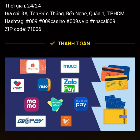
Thời gian: 24/24
Địa chỉ: 3A, Tôn Đức Thắng, Bến Nghé, Quận 1, TP.HCM
Hashtag: #009 #009casino #009s.vip #nhacai009
ZIP code: 71006
THANH TOÁN