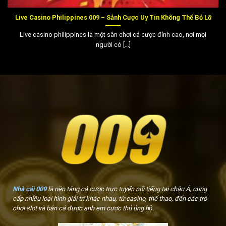
Live Casino Philippines 009 – Sảnh Cược Uy Tín Không Thể Bỏ Lỡ
Live casino philippines là một sân chơi cá cược đỉnh cao, nơi mọi
người có [...]
Nhà cái 009
là nền tảng cá cược trực tuyến nổi tiếng tại châu Á, cung
cấp nhiều loại hình giải trí khác nhau, từ casino, thể thao, đến các trò
chơi slot và bắn cá được anh em cược thủ ủng hộ.