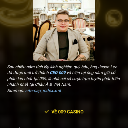
Sau nhiều năm tích lũy kinh nghiệm quý báu, ông Jason Lee
đã được mời trở thành
CEO 009
và hiện tại ông nắm giữ cổ
phần lớn nhất tại 009, là nhà cái cá cược trực tuyến phát triển
nhanh nhất tại Châu Á & Việt Nam.
Sitemap:
sitemap_index.xml
VỀ 009 CASINO