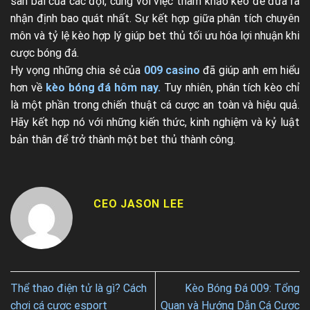
sân bãi của các đội, cùng với việc tham khảo kèo để đưa ra
nhận định bao quát nhất. Sự kết hợp giữa phân tích chuyên
môn và tỷ lệ kèo hợp lý giúp bet thủ tối ưu hóa lợi nhuận khi
cược bóng đá.
Hy vọng những chia sẻ của
009 casino
đã giúp anh em hiểu
hơn về
kèo bóng đá hôm nay.
Tuy nhiên, phân tích kèo chỉ
là một phần trong chiến thuật cá cược an toàn và hiệu quả.
Hãy kết hợp nó với những kiến thức, kinh nghiệm và kỷ luật
bản thân để trở thành một bet thủ thành công.
CEO JASON LEE
Thể thao điện tử là gì? Cách
Kèo Bóng Đá 009: Tổng
chơi cá cược esport
Quan và Hướng Dẫn Cá Cược