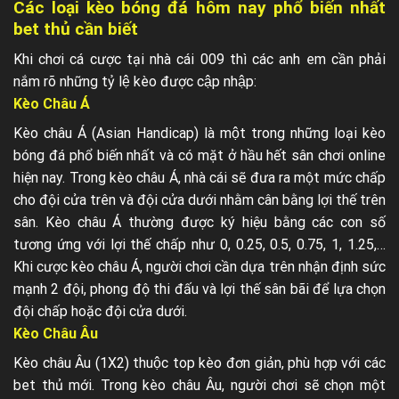
Các loại kèo bóng đá hôm nay phổ biến nhất
bet thủ cần biết
Khi chơi cá cược tại nhà cái 009 thì các anh em cần phải
nắm rõ những tỷ lệ kèo được cập nhập:
Kèo Châu Á
Kèo châu Á (Asian Handicap) là một trong những loại kèo
bóng đá phổ biến nhất và có mặt ở hầu hết sân chơi online
hiện nay. Trong kèo châu Á, nhà cái sẽ đưa ra một mức chấp
cho đội cửa trên và đội cửa dưới nhằm cân bằng lợi thế trên
sân. Kèo châu Á thường được ký hiệu bằng các con số
tương ứng với lợi thế chấp như 0, 0.25, 0.5, 0.75, 1, 1.25,…
Khi cược kèo châu Á, người chơi cần dựa trên nhận định sức
mạnh 2 đội, phong độ thi đấu và lợi thế sân bãi để lựa chọn
đội chấp hoặc đội cửa dưới.
Kèo Châu Âu
Kèo châu Âu (1X2) thuộc top kèo đơn giản, phù hợp với các
bet thủ mới. Trong kèo châu Âu, người chơi sẽ chọn một