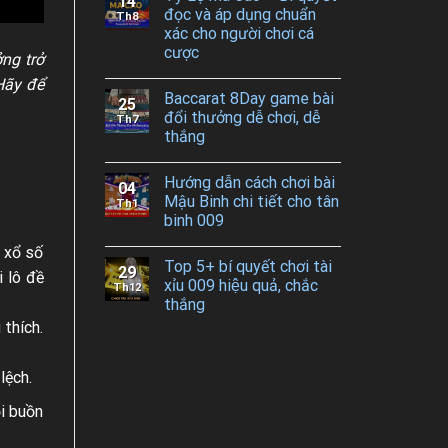
14
đọc và áp dụng chuẩn
Th8
xác cho người chơi cá
cược
ng trở
Hãy để
Baccarat 8Day game bài
25
đổi thưởng dễ chơi, dễ
Th7
thắng
Hướng dẫn cách chơi bài
04
Mậu Binh chi tiết cho tân
Th1
binh 009
à xổ số
Top 5+ bí quyết chơi tài
29
 lô đề
xỉu 009 hiệu quả, chắc
Th12
thắng
 thích.
lệch.
i buồn