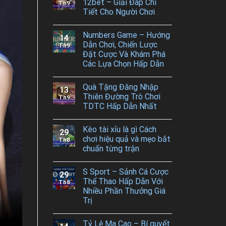
12bet – Giải Đáp Chi
Th9
Tiết Cho Người Chơi
Numbers Game – Hướng
14
Dẫn Chơi, Chiến Lược
Th9
Đặt Cược Và Khám Phá
Các Lựa Chọn Hấp Dẫn
Quà Tặng Đăng Nhập
13
Thiên Đường Trò Chơi
Th9
TDTC Hấp Dẫn Nhất
Kèo tài xỉu là gì Cách
29
chơi hiệu quả và mẹo bắt
Th8
chuẩn từng trận
S Sport – Sảnh Cá Cược
29
Thể Thao Hấp Dẫn Với
Th8
Nhiều Phần Thưởng Giá
Trị
Tỷ Lệ Ma Cao – Bí quyết