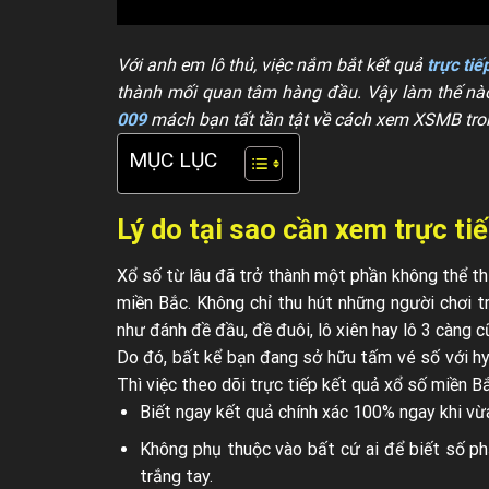
Với anh em lô thủ, việc nắm bắt kết quả
trực ti
thành mối quan tâm hàng đầu. Vậy làm thế nào
009
mách bạn tất tần tật về cách xem XSMB tron
MỤC LỤC
Lý do tại sao cần xem trực ti
Xổ số từ lâu đã trở thành một phần không thể th
miền Bắc. Không chỉ thu hút những người chơi t
như đánh đề đầu, đề đuôi, lô xiên hay lô 3 càng 
Do đó, bất kể bạn đang sở hữu tấm vé số với hy 
Thì việc theo dõi trực tiếp kết quả xổ số miền Bắ
Biết ngay kết quả chính xác 100% ngay khi vừa 
Không phụ thuộc vào bất cứ ai để biết số ph
trắng tay.