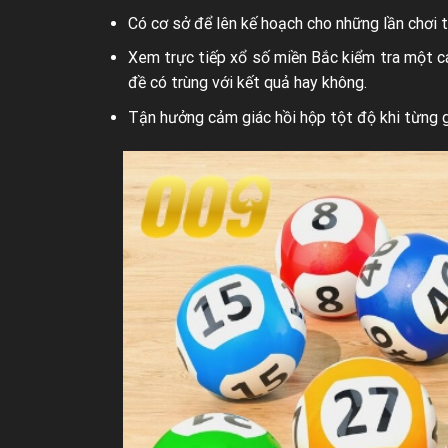
Có cơ sở để lên kế hoạch cho những lần chơi ti
Xem trực tiếp xổ số miền Bắc kiểm tra một c
đề có trùng với kết quả hay không.
Tận hưởng cảm giác hồi hộp tột độ khi từng g