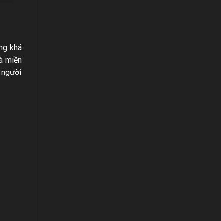
ng khá
và miền
 người