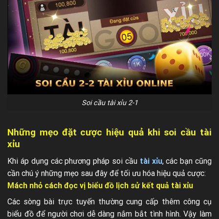
Soi cầu tài xỉu 2-1
Những mẹo đặt cược hiệu quả khi soi cầu tài
xỉu
Khi áp dụng các phương pháp soi cầu
tài xỉu
, các bạn cũng
cần chú ý những mẹo sau đây để tối ưu hóa hiệu quả cược:
Mách nhỏ cách đọc vị biểu đồ lịch sử kết quả tài xỉu
Các sòng bài trực tuyến thường cung cấp thêm công cụ
biểu đồ để người chơi dễ dàng nắm bắt tình hình. Vậy làm