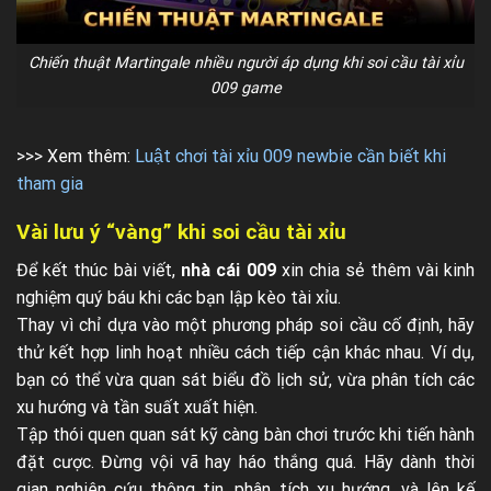
Chiến thuật Martingale nhiều người áp dụng khi soi cầu tài xỉu
009 game
>>> Xem thêm:
Luật chơi tài xỉu 009 newbie cần biết khi
tham gia
Vài lưu ý “vàng” khi soi cầu tài xỉu
Để kết thúc bài viết,
nhà cái 009
xin chia sẻ thêm vài kinh
nghiệm quý báu khi các bạn lập kèo tài xỉu.
Thay vì chỉ dựa vào một phương pháp soi cầu cố định, hãy
thử kết hợp linh hoạt nhiều cách tiếp cận khác nhau. Ví dụ,
bạn có thể vừa quan sát biểu đồ lịch sử, vừa phân tích các
xu hướng và tần suất xuất hiện.
Tập thói quen quan sát kỹ càng bàn chơi trước khi tiến hành
đặt cược. Đừng vội vã hay háo thắng quá. Hãy dành thời
gian nghiên cứu thông tin, phân tích xu hướng, và lên kế