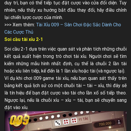
duy trì, bạn có thể tiếp tục đặt cược vào cửa đối diện. Tuy
nhiên, nếu thấy xu hướng bắt đầu thay đổi, hãy điều chỉnh
lại chiến lược cược của mình.
>>> Xem thêm:
Tài Xỉu 009 – Sân Chơi Đặc Sắc Dành Cho
Các Cược Thủ
Soi cầu tài xỉu 2-1
Soi cầu 2-1 dựa trên việc quan sát và phân tích những chuỗi
kết quả xuất hiện trong trò chơi tài xỉu. Người chơi sẽ tìm
kiếm những mẫu hình nhất định, cụ thể là chuỗi 2 lần tài
hoặc xỉu liên tiếp, kế đến là 1 lần xỉu hoặc tài (và ngược lại).
Ví dụ khi chơi 009 game tài xỉu, nếu bạn quan sát thấy trên
bảng kết quả lịch sử có một chuỗi tài – tài – xỉu, thì đây sẽ
là tín hiệu để bạn đặt cược vào tài cho lần xổ số tiếp theo.
Ngược lại, nếu là chuỗi xỉu – xỉu – tài, bạn sẽ chuyển sang
đặt vào xỉu.