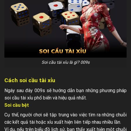
Soi cầu tài xỉu là gì? 009s
Cách soi cầu tài xỉu
Ngáy sau đây 009s sẽ hướng dẫn bạn những phương pháp
soi cầu tài xỉu phổ biến và hiệu quả nhất.
Soi cầu bệt
Cụ thể, người chơi sẽ tập trung vào việc tìm ra những chuỗi
các kết quả tài hoặc xỉu xuất hiện liên tiếp nhau nhiều lần.
Ví dụ, nếu trên biểu đồ lịch sử, bạn thấy xuất hiện một chuỗi