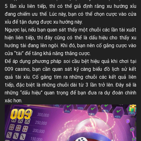
5 lần xỉu liên tiếp, thì có thể giả định rằng xu hướng xỉu
đang chiếm ưu thế. Lúc này, bạn có thể chọn cược vào cửa
xỉu để tận dụng được xu hướng này.
Ngược lại, nếu bạn quan sát thấy một chuỗi các lần tài xuất
hiện liên tiếp, thì đây cũng có thể là dấu hiệu cho thấy xu
hướng tài đang lên ngôi. Khi đó, bạn nên cố gắng cược vào
cửa “tài” để tăng khả năng thắng cược.
Để áp dụng phương pháp soi cầu bệt hiệu quả khi chơi tại
009 casino, bạn cần quan sát kỹ càng biểu đồ lịch sử kết
quả tài xỉu. Cố gắng tìm ra những chuỗi các kết quả liên
tiếp, đặc biệt là những chuỗi dài từ 3 lần trở lên. Đây sẽ là
những “dấu hiệu” quan trọng để bạn đưa ra dự đoán chính
xác hơn.