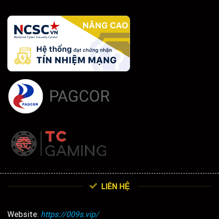
LIÊN HỆ
Website:
https://009s.vip/