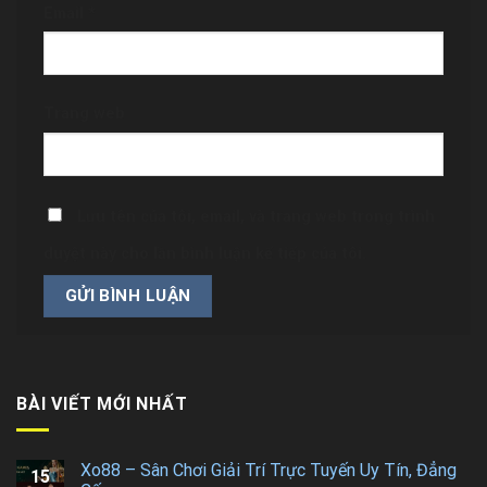
Email
*
Trang web
Lưu tên của tôi, email, và trang web trong trình
duyệt này cho lần bình luận kế tiếp của tôi.
BÀI VIẾT MỚI NHẤT
Xo88 – Sân Chơi Giải Trí Trực Tuyến Uy Tín, Đẳng
15