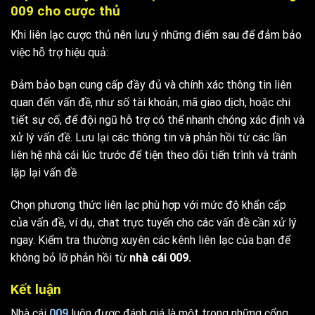
009 cho cược thủ
Khi liên lạc cược thủ nên lưu ý những điểm sau để đảm bảo
việc hỗ trợ hiệu quả:
Đảm bảo bạn cung cấp đầy đủ và chính xác thông tin liên
quan đến vấn đề, như số tài khoản, mã giao dịch, hoặc chi
tiết sự cố, để đội ngũ hỗ trợ có thể nhanh chóng xác định và
xử lý vấn đề. Lưu lại các thông tin và phản hồi từ các lần
liên hệ nhà cái lúc trước để tiện theo dõi tiến trình và tránh
lặp lại vấn đề
Chọn phương thức liên lạc phù hợp với mức độ khẩn cấp
của vấn đề, ví dụ, chat trực tuyến cho các vấn đề cần xử lý
ngay. Kiểm tra thường xuyên các kênh liên lạc của bạn để
không bỏ lỡ phản hồi từ
nhà cái 009.
Kết luận
Nhà cái
009
luôn được đánh giá là một trong những cổng