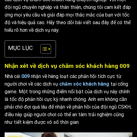
đội ngũ chuyên nghiệp và thân thiện, chúng tôi cam kết đáp
ứng mọi yêu cầu và giải đáp mọi thắc mắc của bạn với tốc
độ và hiệu quả cao. Hãy theo dõi bài viết sau đây để có thể
hiểu rõ hơn về dịch vụ này.
MỤC LỤC
Nhận xét về dịch vụ chăm sóc khách hàng 009
Nhà cái
009
nhận về hàng loạt các phản hồi tích cực từ
người chơi về các dịch vụ
chăm sóc khách hàng
tại cổng
game. Một trong những điểm nổi bật của dịch vụ này chính
là tốc độ phản hồi cực kỳ nhanh chóng. Anh em không cần
phải chờ đợi quá lâu để nhận về phản hồi của đội ngũ CSKH,
điều này giúp người chơi có thể an tâm trải nghiệm cũng
như tiết kiệm được vô số thời gian.