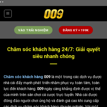
Chuyển
"
"
đến
nội
dung
VÀO TRẢI NGHIỆM
ĐĂNG KÝ +199K
Chăm sóc khách hàng 24/7: Giải quyết
siêu nhanh chóng
Chăm sóc khách hàng
009
là một trong các dịch vụ được
nhà cái đẩy mạnh phát triển nhằm phục vụ toàn tâm, toàn
lực đến khách hàng.
009
ngày càng khẳng định được vị thế
của mình trên sân chơi cá cược trực tuyến. Nhà cái được
đông đảo người chơi ủng hộ và đánh giá cao khi cung cấp
các dịch vụ chăm sóc khách hàng chuyên nghiệp. Với một