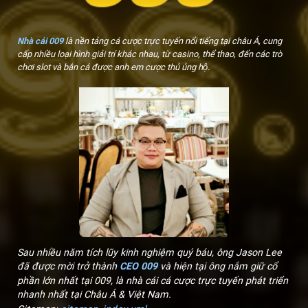
Nhà cái 009
là nền tảng cá cược trực tuyến nổi tiếng tại châu Á, cung
cấp nhiều loại hình giải trí khác nhau, từ casino, thể thao, đến các trò
chơi slot và bắn cá được anh em cược thủ ủng hộ.
Sau nhiều năm tích lũy kinh nghiệm quý báu, ông Jason Lee
đã được mời trở thành
CEO 009
và hiện tại ông nắm giữ cổ
phần lớn nhất tại 009, là nhà cái cá cược trực tuyến phát triển
nhanh nhất tại Châu Á & Việt Nam.