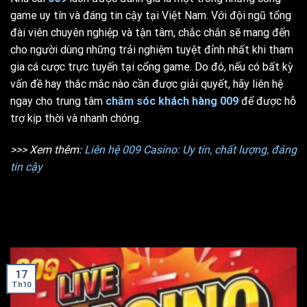
game uy tín và đáng tin cậy tại Việt Nam. Với đội ngũ tổng
đài viên chuyên nghiệp và tận tâm, chắc chắn sẽ mang đến
cho người dùng những trải nghiệm tuyệt đỉnh nhất khi tham
gia cá cược trực tuyến tại cổng game. Do đó, nếu có bất kỳ
vấn đề hay thắc mắc nào cần được giải quyết, hãy liên hệ
ngay cho trung tâm
chăm sóc khách hàng 009
để được hỗ
trợ kịp thời và nhanh chóng.
>>> Xem thêm:
Liên hệ 009 Casino: Uy tín, chất lượng, đáng
tin cậy
17
Th10