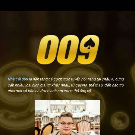
Nhà cái 009
là nền tảng cá cược trực tuyến nổi tiếng tại châu Á, cung
cấp nhiều loại hình giải trí khác nhau, từ casino, thể thao, đến các trò
chơi slot và bắn cá được anh em cược thủ ủng hộ.