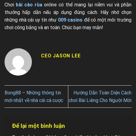
Chơi
bài cào rùa
online có thể mang lại niềm vui và phần
thưởng hấp dẫn nếu áp dụng đúng cách. Hãy nhớ chọn
những nhà cái uy tín như
009 casino
để có một môi trường
chơi công bằng và an toàn. Chúc bạn may mắn!
CEO JASON LEE
Bong88 – Những thông tin
Hướng Dẫn Toàn Diện Cách
mới nhất về nhà cái cá cược
chơi Bài Liêng Cho Người Mới
Để lại một bình luận