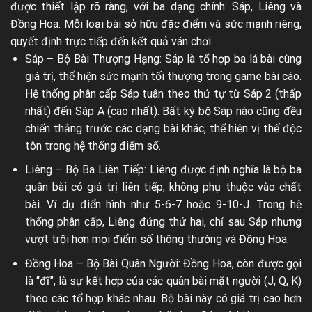
được thiết lập rõ ràng, với ba dạng chính: Sáp, Liêng và
Đồng Hoa. Mỗi loại bài sở hữu đặc điểm và sức mạnh riêng,
quyết định trực tiếp đến kết quả ván chơi.
Sáp – Bộ Bài Thượng Hạng: Sáp là tổ hợp ba lá bài cùng
giá trị, thể hiện sức mạnh tối thượng trong game bài cào.
Hệ thống phân cấp Sáp tuân theo thứ tự từ Sáp 2 (thấp
nhất) đến Sáp A (cao nhất). Bất kỳ bộ Sáp nào cũng đều
chiến thắng trước các dạng bài khác, thể hiện vị thế độc
tôn trong hệ thống điểm số.
Liêng – Bộ Ba Liên Tiếp: Liêng được định nghĩa là bộ ba
quân bài có giá trị liên tiếp, không phụ thuộc vào chất
bài. Ví dụ điển hình như 5-6-7 hoặc 9-10-J. Trong hệ
thống phân cấp, Liêng đứng thứ hai, chỉ sau Sáp nhưng
vượt trội hơn mọi điểm số thông thường và Đồng Hoa.
Đồng Hoa – Bộ Bài Quân Người: Đồng Hoa, còn được gọi
là “đĩ”, là sự kết hợp của các quân bài mặt người (J, Q, K)
theo các tổ hợp khác nhau. Bộ bài này có giá trị cao hơn