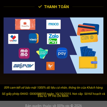
THANH TOÁN
009 cam kết sẽ bảo mật 1000% dữ liệu cá nhân, thông tin của Khách hàng.
Số giấy phép ĐKKD: 0300588555 ngày: 10/10/2015. Nơi cấp: Sở Kế hoạch và
Đầu tư TP. Hồ Chí Minh.
Bản quyền thuộc về 009s.vip © 2026