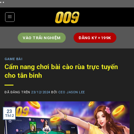
Chuyển
"
"
đến
nội
dung
VÀO TRẢI NGHIỆM
ĐĂNG KÝ +199K
GAME BÀI
Cẩm nang chơi bài cào rùa trực tuyến
cho tân binh
ĐÃ ĐĂNG TRÊN
23/12/2024
BỞI
CEO JASON LEE
23
Th12