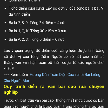
Quân bài A: 1 điểm
Tổng điểm cuối cùng: Lấy số đơn vị của tổng ba lá bài. Ví
dụ tính điểm:
Ba lá 7, 8, 9: Tổng 24 điểm = 4 nút
Ba lá J, Q, K: Tổng 30 điểm = 0 nút
Ba lá A, 2, 3: Tổng 6 điểm = 6 nút
Lưu ý quan trọng: Số điểm cuối cùng luôn được tính bằng
số đơn vị của tổng điểm. Người có số nút cao nhất sẽ
thắng ván và nhận toàn bộ tiền cược từ các người chơi
khác.*
>>> Xem thêm:
Hướng Dẫn Toàn Diện Cách chơi Bài Liêng
Cho Người Mới
Quy trình diễn ra ván bài cào rùa chuyên
nghiệp
Trước khi bắt đầu ván bài cào, thống nhất mức cược cơ bản
giữa các người chơi là bước quan trọng không thể bỏ qua.