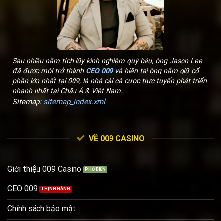
Sau nhiều năm tích lũy kinh nghiệm quý báu, ông Jason Lee
đã được mời trở thành
CEO 009
và hiện tại ông nắm giữ cổ
phần lớn nhất tại 009, là nhà cái cá cược trực tuyến phát triển
nhanh nhất tại Châu Á & Việt Nam.
Sitemap:
sitemap_index.xml
VỀ 009 CASINO
Giới thiệu 009 Casino
CEO 009
Chính sách bảo mật