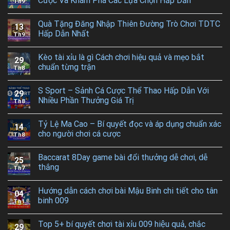
Cược Và Khám Phá Các Lựa Chọn Hấp Dẫn
Th9
Quà Tặng Đăng Nhập Thiên Đường Trò Chơi TDTC
13
Hấp Dẫn Nhất
Th9
Kèo tài xỉu là gì Cách chơi hiệu quả và mẹo bắt
29
chuẩn từng trận
Th8
S Sport – Sảnh Cá Cược Thể Thao Hấp Dẫn Với
29
Nhiều Phần Thưởng Giá Trị
Th8
Tỷ Lệ Ma Cao – Bí quyết đọc và áp dụng chuẩn xác
14
cho người chơi cá cược
Th8
Baccarat 8Day game bài đổi thưởng dễ chơi, dễ
25
thắng
Th7
Hướng dẫn cách chơi bài Mậu Binh chi tiết cho tân
04
binh 009
Th1
Top 5+ bí quyết chơi tài xỉu 009 hiệu quả, chắc
29