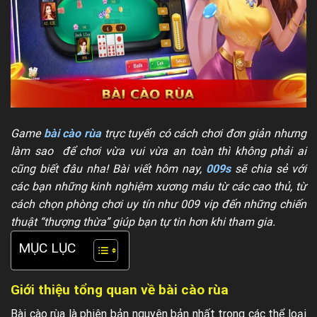
Game
bài cào rùa
trực tuyến có cách chơi đơn giản nhưng
làm sao để chơi vừa vui vừa an toàn thì không phải ai
cũng biết đâu nha! Bài viết hôm nay,
009s
sẽ chia sẻ với
các bạn những kinh nghiệm xương máu từ các cao thủ, từ
cách chọn phòng chơi uy tín như 009 vip đến những chiến
thuật “thượng thừa” giúp bạn tự tin hơn khi tham gia.
MỤC LỤC
Giới thiệu tổng quan về bài cào rùa
Bài cào rùa là phiên bản nguyên bản nhất trong các thể loại