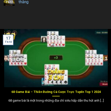
thắng
Th12
17
Th10
68 Game Bài – Thiên Đường Cá Cược Trực Tuyến Top 1 2024
68 game bài là một trong những địa chỉ siêu hấp dẫn thu hút anh [...]