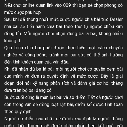
Nếu chơi online quan link vào 009 thì bạn sẽ chọn phòng có
mức cược phù hợp.
Sau khi đã thống nhất mức cược, người chia bài tức Dealer
nhà cái sẽ tiến hành chia bài theo thứ tự ngược chiều kim
đồng hồ. Mỗi người chơi nhận đúng ba lá bài, không nhiều
không ít.
Quá trình chia bài phải được thực hiện một cách chuyên
nghiệp và công bằng, tránh mọi sai sót có thể ảnh hưởng
đến tính khách quan của ván đấu.
Khi đã nhận đủ ba lá bài, mỗi người chơi có quyền xem bài
của mình và đưa ra quyết định về mức cược. Đây là giai
đoạn đòi hỏi kỹ năng phân tích và đánh giá cơ hội thắng
dựa trên bộ bài đang có.
Bước cuối cùng là màn lật bài và so điểm. Tất cả người chơi
còn trong ván sẽ đồng loạt lật bài, điểm số được tính toán
theo quy định.
Người có điểm cao nhất sẽ được xác định là người thắng
cuộc. Tiền thưởng sẽ được phân phối theo kết quả, với