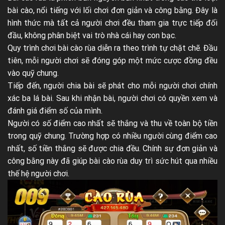
bài cào, nổi tiếng với lối chơi đơn giản và công bằng. Đây là
hình thức mà tất cả người chơi đều tham gia trực tiếp đối
đầu, không phân biệt vai trò nhà cái hay con bạc.
Quy trình chơi bài cào rùa diễn ra theo trình tự chặt chẽ. Đầu
tiên, mỗi người chơi sẽ đóng góp một mức cược đồng đều
vào quỹ chung.
Tiếp đến, người chia bài sẽ phát cho mỗi người chơi chính
xác ba lá bài. Sau khi nhận bài, người chơi có quyền xem và
đánh giá điểm số của mình.
Người có số điểm cao nhất sẽ thắng và thu về toàn bộ tiền
trong quỹ chung. Trường hợp có nhiều người cùng điểm cao
nhất, số tiền thắng sẽ được chia đều. Chính sự đơn giản và
công bằng này đã giúp bài cào rùa duy trì sức hút qua nhiều
thế hệ người chơi.