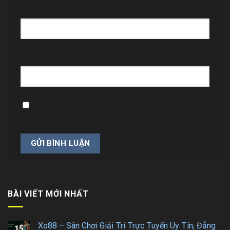
Email
*
Trang web
Lưu tên của tôi, email, và trang web trong trình
duyệt này cho lần bình luận kế tiếp của tôi.
BÀI VIẾT MỚI NHẤT
Xo88 – Sân Chơi Giải Trí Trực Tuyến Uy Tín, Đẳng
15