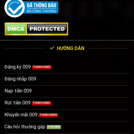
HƯỚNG DẪN
Đăng ký 009
Đăng nhập 009
Nạp tiền 009
Rút tiền 009
Khuyến mãi 009
Câu hỏi thường gặp