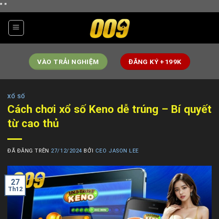
Chuyển
"
"
đến
nội
dung
VÀO TRẢI NGHIỆM
ĐĂNG KÝ +199K
XỔ SỐ
Cách chơi xổ số Keno dễ trúng – Bí quyết
từ cao thủ
ĐÃ ĐĂNG TRÊN
27/12/2024
BỞI
CEO JASON LEE
27
Th12