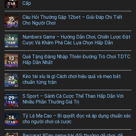
Cấp
Th9
Câu Hỏi Thường Gặp 12bet – Giải Đáp Chi Tiết
15
Cho Người Chơi
Th9
Numbers Game – Hướng Dẫn Chơi, Chiến Lược Đặt
14
Cược Và Khám Phá Các Lựa Chọn Hấp Dẫn
Th9
Quà Tặng Đăng Nhập Thiên Đường Trò Chơi TDTC
13
Hấp Dẫn Nhất
Th9
Kèo tài xỉu là gì Cách chơi hiệu quả và mẹo bắt
29
chuẩn từng trận
Th8
S Sport – Sảnh Cá Cược Thể Thao Hấp Dẫn Với
29
Nhiều Phần Thưởng Giá Trị
Th8
Tỷ Lệ Ma Cao – Bí quyết đọc và áp dụng chuẩn xác
14
cho người chơi cá cược
Th8
Baccarat 8Day game bài đổi thưởng dễ chơi, dễ