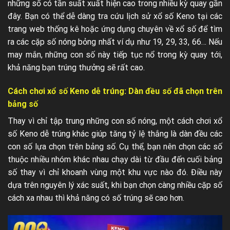
những số có tần suất xuất hiện cao trong nhiều kỳ quay gần
đây. Bạn có thể dễ dàng tra cứu lịch sử xổ số Keno tại các
trang web thống kê hoặc ứng dụng chuyên về xổ số để tìm
ra các cặp số nóng bỏng nhất ví dụ như 19, 29, 33, 66… Nếu
may mắn, những con số này tiếp tục nổ trong kỳ quay tới,
khả năng bạn trúng thưởng sẽ rất cao.
Cách chơi xổ số Keno dễ trúng: Dàn đều số đã chọn trên
bảng số
Thay vì chỉ tập trung những con số nóng, một cách chơi xổ
số Keno dễ trúng khác giúp tăng tỷ lệ thắng là dàn đều các
con số lựa chọn trên bảng số. Cụ thể, bạn nên chọn các số
thuộc nhiều nhóm khác nhau chạy dài từ đầu đến cuối bảng
số thay vì chỉ khoanh vùng một khu vực nào đó. Điều này
dựa trên nguyên lý xác suất, khi bạn chọn càng nhiều cặp số
cách xa nhau thì khả năng có số trúng sẽ cao hơn.