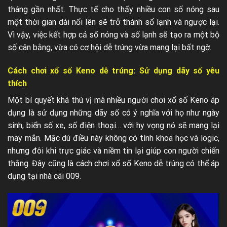
tháng gần nhất. Thực tế cho thấy nhiều con số nóng sau
một thời gian dài nổi lên sẽ trở thành số lạnh và ngược lại.
Vì vậy, việc kết hợp cả số nóng và số lạnh sẽ tạo ra một bộ
số cân bằng, vừa có cơ hội dễ trúng vừa mang lại bất ngờ.
Cách chơi xổ số Keno dễ trúng: Sử dụng dãy số yêu
thích
Một bí quyết khá thú vị mà nhiều người chơi xổ số Keno áp
dụng là sử dụng những dãy số có ý nghĩa với họ như ngày
sinh, biển số xe, số điện thoại… với hy vọng nó sẽ mang lại
may mắn. Mặc dù điều này không có tính khoa học và logic,
nhưng đôi khi trực giác và niềm tin lại giúp con người chiến
thắng. Đây cũng là cách chơi xổ số Keno dễ trúng có thể áp
dụng tại nhà cái 009.