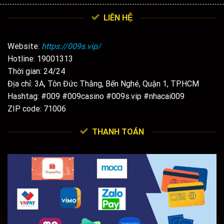
LIÊN HỆ
Website:
https://009s.vip/
Hotline: 19001313
Thời gian: 24/24
Địa chỉ: 3A, Tôn Đức Thắng, Bến Nghé, Quận 1, TP.HCM
Hashtag: #009 #009casino #009s.vip #nhacai009
ZIP code: 71006
THANH TOÁN