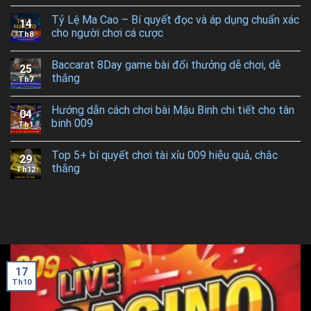
Tỷ Lệ Ma Cao – Bí quyết đọc và áp dụng chuẩn xác
14
cho người chơi cá cược
Th8
Baccarat 8Day game bài đổi thưởng dễ chơi, dễ
25
thắng
Th7
Hướng dẫn cách chơi bài Mậu Binh chi tiết cho tân
04
binh 009
Th1
Top 5+ bí quyết chơi tài xỉu 009 hiệu quả, chắc
29
thắng
Th12
17
Th10