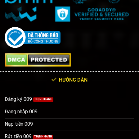
HƯỚNG DẪN
Đăng ký 009
Đăng nhập 009
Nạp tiền 009
Rút tiền 009