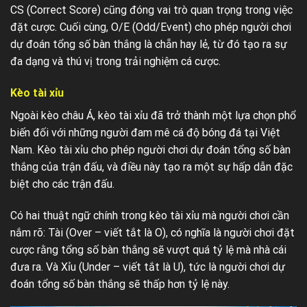
CS (Correct Score) cũng đóng vai trò quan trọng trong việc
đặt cược. Cuối cùng, O/E (Odd/Event) cho phép người chơi
dự đoán tổng số bàn thắng là chẵn hay lẻ, từ đó tạo ra sự
đa dạng và thú vị trong trải nghiệm cá cược.
Kèo tài xỉu
Ngoài kèo châu Á, kèo tài xỉu đã trở thành một lựa chọn phổ
biến đối với những người đam mê cá độ bóng đá tại Việt
Nam. Kèo tài xỉu cho phép người chơi dự đoán tổng số bàn
thắng của trận đấu, và điều này tạo ra một sự hấp dẫn đặc
biệt cho các trận đấu.
Có hai thuật ngữ chính trong kèo tài xỉu mà người chơi cần
nắm rõ: Tài (Over – viết tắt là O), có nghĩa là người chơi đặt
cược rằng tổng số bàn thắng sẽ vượt quá tỷ lệ mà nhà cái
đưa ra. Và Xỉu (Under – viết tắt là U), tức là người chơi dự
đoán tổng số bàn thắng sẽ thấp hơn tỷ lệ này.