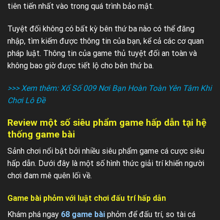
tiên tiến nhất vào trong quá trình bảo mật.
Tuyệt đối không có bất kỳ bên thứ ba nào có thể đăng
nhập, tìm kiếm được thông tin của bạn, kể cả các cơ quan
pháp luật. Thông tin của game thủ tuyệt đối an toàn và
không bao giờ được tiết lộ cho bên thứ ba.
>>> Xem thêm:
Xổ Số 009 Nơi Bạn Hoàn Toàn Yên Tâm Khi
Chơi Lô Đề
Review một số siêu phẩm game hấp dẫn tại hệ
thống game bài
Sảnh chơi nổi bật bởi nhiều siêu phẩm game cá cược siêu
hấp dẫn. Dưới đây là một số hình thức giải trí khiến người
chơi đam mê quên lối về.
Game bài phỏm với luật chơi đấu trí hấp dẫn
Khám phá ngay
68 game bài
phỏm để đấu trí, so tài cá