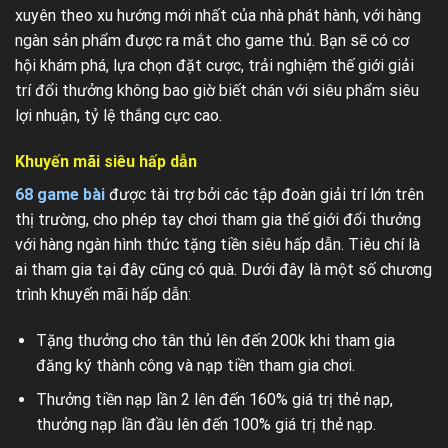
xuyên theo xu hướng mới nhất của nhà phát hành, với hàng
ngàn sản phẩm được ra mắt cho game thủ. Bạn sẽ có cơ
hội khám phá, lựa chọn đặt cược, trải nghiệm thế giới giải
trí đổi thưởng không bao giờ biết chán với siêu phẩm siêu
lợi nhuận, tỷ lệ thắng cực cao.
Khuyến mãi siêu hấp dẫn
68 game bài
được tài trợ bởi các tập đoàn giải trí lớn trên
thị trường, cho phép tay chơi tham gia thế giới đổi thưởng
với hàng ngàn hình thức tặng tiền siêu hấp dẫn. Tiêu chí là
ai tham gia tại đây cũng có quà. Dưới đây là một số chương
trình khuyến mãi hấp dẫn:
Tặng thưởng cho tân thủ lên đến 200k khi tham gia
đăng ký thành công và nạp tiền tham gia chơi.
Thưởng tiền nạp lần 2 lên đến 160% giá trị thẻ nạp,
thưởng nạp lần đầu lên đến 100% giá trị thẻ nạp.