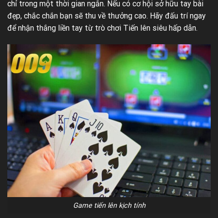
chỉ trong một thời gian ngắn. Nếu có cơ hội sở hữu tay bài
đẹp, chắc chắn bạn sẽ thu về thưởng cao. Hãy đấu trí ngay
để nhận thắng liền tay từ trò chơi Tiến lên siêu hấp dẫn.
Game tiến lên kịch tính