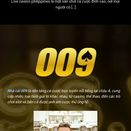
Đánh bài online là một hình thức giải trí được người chơi sử dụng trên
[...]
Nhà cái 009
là nền tảng cá cược trực tuyến nổi tiếng tại châu Á, cung
cấp nhiều loại hình giải trí khác nhau, từ casino, thể thao, đến các trò
chơi slot và bắn cá được anh em cược thủ ủng hộ.